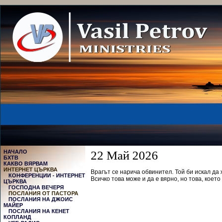
НАЧАЛО
22 Май 2026
БХТВ
КАКВО ВЯРВАМ
ИНТЕРНЕТ ЦЪРКВА
Врагът се нарича обвинител. Той би искал да 
КОНФЕРЕНЦИИ - ИНТЕРНЕТ
Всичко това може и да е вярно, но това, което
ЦЪРКВА
ГОСПОДНА ВЕЧЕРЯ
ПОСЛАНИЯ ОТ ПАСТОРА
ПОСЛАНИЯ НА ДЖОИС
МАЙЕР
ПОСЛАНИЯ НА КЕНЕТ
КОПЛАНД