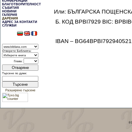
КОНФЕРЕНЦИИ
БЛАГОТВОРИТЕЛНОСТ
СЪБИТИЯ
Или:
БЪЛГАРСКА ПОЩЕНСКА 
НОВИНИ
ГАЛЕРИЯ
ДАРЕНИЯ
Б. КОД BPBI7929 BIC: BPBI
АДРЕС ЗА КОНТАКТИ
СЛУЖБИ
IBAN
– BG64BPBI792940521
Отворете Библията:
Глава:
Отваряне
Търсене по думи:
Търсене
Разширено търсене
(c