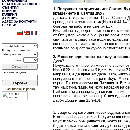
КОНФЕРЕНЦИИ
БЛАГОТВОРИТЕЛНОСТ
СЪБИТИЯ
1. Получават ли християните Святия Дух
НОВИНИ
кръщението в Святия Дух?
ГАЛЕРИЯ
Да, когато хората приемат Исус, Святият Д
ДАРЕНИЯ
АДРЕС ЗА КОНТАКТИ
праведност и обитава в тях(Йо ан 6:44;14:
СЛУЖБИ
благодатна работа на Святия Дух.
Има, обаче, едно допълнително и отличит
от Отец дар, който е обещан на всеки вярва
свят живот, а също така води до една свя
скъпоценност. Главната цел на кръщението
голямата ра д ост за духовно служение и 
Отворете Библията:
2. Може ли един човек да получи вечен 
Глава:
Духа?
Получаването на вечен живот не зависи от
Отваряне
Йоан 6:28,29; Галатяни 3:6;5:6; Ефесяни 2:
Търсене по думи:
направим, е да приемем дара. Така, както 
осигурено място чрез в я ра в Исус. Много 
вярно. То противоречи на Писанията. В съ
Търсене
там наистина пише, че Исус наредил на св
Разширено търсене
Библията ни заповядва да се изпълваме с 
оценявана от всеки вярващ. С нея идва и 
дарби(1Коринтяни 12:9-13).
3. Защо след като един човек веднъж е кр
В деня на Петдесятница 120 ученици(посве
Исус изпълни обещанието си, което им бе 
бъдете кръстени със Святия Дух не след м
началото на преживяване, което ще продъл