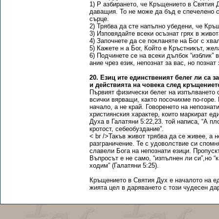
1) Р азбирането, че Кръщението в Святия 
даващия. То не може да бъд е спечелено с
сърце.
2) Трябва да сте напълно убедени, че Кръ
3) Изповядайте всеки осъзнат грях в живо
4) Започнете да се покланяте на Бог с хва
5) Кажете н а Бог, Който е Кръстникът, же
6) Подчинете се на всеки дълбок “изблик” 
ание чрез език, непознат за вас, но познат 
20. Езиц ите единственият белег ли са 
и действията на човека след кръщениет
Първият физически белег на изпълването с 
всички вярващи, както посочихме по-горе. 
начало, а не край. Говоренето на непознат
християнския характер, които маркират ед
Духа в Галатяни 5:22,23. той написа, “А п
кротост, себеобуздание”.
< br />Такъв живот трябва да се живее, а
разграничение. Те с удоволствие си спомн
славели Бога на непознати езици. Пропускъ
Въпросът е не само, “изпълнен ли си”,но “
ходим” (Галатяни 5:25).
Кръщението в Святия Дух е началото на е
жията цел в даряването с този чудесен да