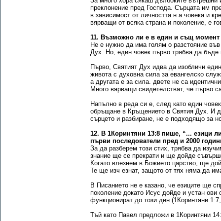
За много хора сякаш дълбоките вътрешни и
преклонение пред Господа. Сърцата им пре
в зависимост от личността н а човека и к
вярващи от всяка страна и поколение, е го
11. Възможно ли е в един и същ момент
Не е нужно да има голям о разстояние въ
Дух. Но, един човек първо трябва да бъде
Първо, Святият Дух идва да изобличи един 
живота с духовна сила за евангелско служ
а другата е за сила. двете не са идентичн
Много вярващи свидетелстват, че първо са
Напълно в реда си е, след като един чове
обръщане в Кръщението в Святия Дух. И до
сърцето и разбиране, не е подходящо за н
12. В 1Коринтяни 13:8 пише, “... езици 
първи последователи пред и 2000 годин
За да разберем този стих, трябва да изучи
знание ще се прекрати и ще дойде съвърше
Когато влезнем в Божието царство, ще дой
Те ще изч езнат, защото от тях няма да и
В Писанието не е казано, че езиците ще сп
поколение докато Исус дойде и устан ови 
функционират до този ден (1Коринтяни 1:7,
Тъй като Павел предложи в 1Коринтяни 14: