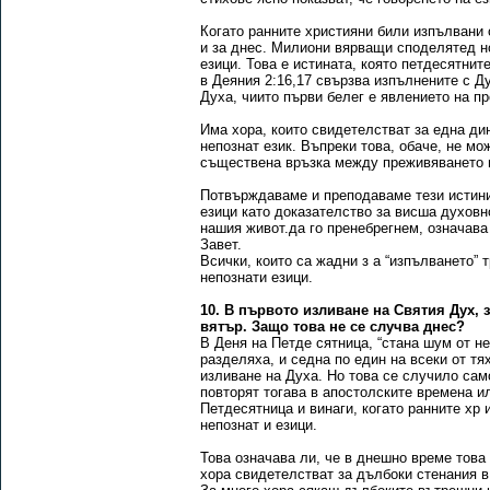
Когато ранните християни били изпълвани 
и за днес. Милиони вярващи споделятед но
езици. Това е истината, която петдесятни
в Деяния 2:16,17 свързва изпълнените с Д
Духа, чиито първи белег е явлението на пр
Има хора, които свидетелстват за една д
непознат език. Въпреки това, обаче, не мо
съществена връзка между преживяването и 
Потвърждаваме и преподаваме тези истини
езици като доказателство за висша духовн
нашия живот.да го пренебрегнем, означава
Завет.
Всички, които са жадни з а “изпълването” 
непознати езици.
10. В първото изливане на Святия Дух, 
вятър. Защо това не се случва днес?
В Деня на Петде сятница, “стана шум от не
разделяха, и седна по един на всеки от тя
изливане на Духа. Но това се случило сам
повторят тогава в апостолските времена и
Петдесятница и винаги, когато ранните хр 
непознат и езици.
Това означава ли, че в днешно време това
хора свидетелстват за дълбоки стенания в