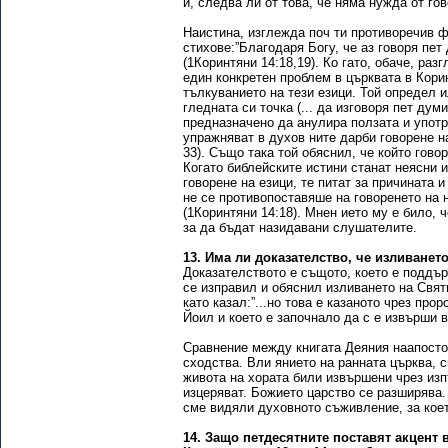
и, следва ли от това, че няма нужда от го
Наистина, изглежда поч ти противоречив 
стихове:”Благодаря Богу, че аз говоря пет 
(1Коринтяни 14:18,19). Ко гато, обаче, р
един конкретен проблем в църквата в Кори
тълкуванието на тези езици. Той определ и
гледната си точка (... да изговоря пет дум
предназначено да анулира ползата и употр
упражняват в духов ните дарби говорене н
33). Също така той обяснил, че който говор
Когато библейските истини станат неясни 
говорене на езици, те питат за причината 
не се противопоставяше на говоренето на н
(1Коринтяни 14:18). Мнен ието му е било, 
за да бъдат назидавани слушателите.
13. Има ли доказателство, че изливане
Доказателството е същото, което е поддъ
се изправил и обяснил изливането на Свят
като казал:”...но това е казаното чрез про
Йоил и което е започнало да с е извърши 
Сравнение между книгата Деяния наапостол
сходства. Вли янието на ранната църква, 
живота на хората били извършени чрез из
изцеряват. Божието царство се разширява. 
сме видяли духовното съживление, за кое
14. Защо петдесятните поставят акцент 