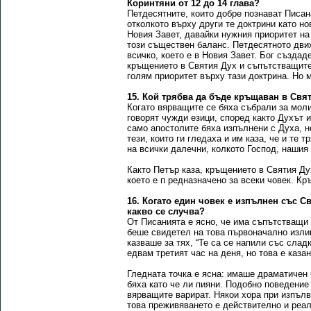
Коринтяни от 12 до 14 глава?
Петдесятните, които добре познават Писан
отколкото върху други те доктрини като н
Новия Завет, давайки нужния приоритет на 
този съществен баланс. Петдесятното движ
всичко, което е в Новия Завет. Бог създад
кръщението в Святия Дух и съпътстващите 
голям приоритет върху тази доктрина. Но 
15. Кой трябва да бъде кръщаван в Свя
Когато вярващите се бяха събрали за молит
говорят чужди езици, според както Духът и
само апостолите бяха изпълнени с Духа, н
тези, които ги гледаха и им каза, че и те 
на всички далечни, колкото Господ, нашия 
Както Петър каза, кръщението в Святия Ду
което е п редназначено за всеки човек. К
16. Когато един човек е изпълнен със С
какво се случва?
От Писанията е ясно, че има съпътстващи 
беше свидетел на това първоначално излив
казваше за тях, “Те са се напили със сладк
едвам третият час на деня, но това е казан
Гледната точка е ясна: имаше драматичен 
бяха като че ли пияни. Подобно поведение
вярващите варират. Някои хора при изпълв
това преживяването е действително и реалн