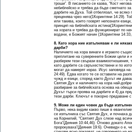
троши”. В писанието се казва, “Кост негов
небиблейско и трябва да бъде сметнато за
дарбите на Духа. Той отбелязал, че всяко
преценява чрез него(1Коринтяни 14:29). Т
или такива, които гооврят непознати езици
принцип на библейската истина(1Коринтяни 
на хората и трябва да функционират по на
водачи, е Божият начин (1Коринтяни 14:33,
8. Като хора ние изпълнявам е ли някак
дарби?
Наличието на хора винаги е играело съще
преплитане на суверенните Божии цели и н
разберем тези свърази взаимоотношения, т
като дарбите са свръхестествени и по изто
могат да намерят израз. Исус заповяда на
24:49). Едва когато те се оставили на раз
чужд и езици, според както Духът им дава
Святия Дух и наличието на хора най-добре
разбиране за библейската основа на обещан
Духът търси проява на дарбите и 4) да пре
тези дарби. Ключът е покорно предаване с
9. Може ли един човек да бъде изпълнен
Първо, нека видим какво пише в евангелие
се изпълниха със Святия Дух, и почнаха да
на Корнилий, “Святият Дух слезе над всич
Бога”(Деяния 10:44,46). Отново докато Апо
пророкуваха”(Деяния 19:6). Очевидн о е, ч
стихове ясно показват, че говоренето на 