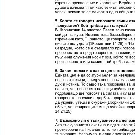
израз на преклонение и хваление. Вербалн
душата изчезват, тъй като езикът, вложен 
човек, всички те се сливат в едно общо в
5. Когато се говорят непознати езици от
тълкувател? Кой трябва да тълкува?
В 1Коринтяни 14 апостол Павел ясно казва,
кой да тълкува. Именно това безразборно 
изречения като, “...защото ще говорите на 
вие сте полудели”(1Коринтяни 14:28) и “Но
безредие, което се е създавало при говор
пророчеството пред говоренето на езици, к
публични служения носи т ози, който го вор
произнесеното или самият той трябва да м
6. За чия полза и с каква цел е говорен
Едната цел е да осигури белег за невярващ
непознати езици, придружено с тълкувани
дух и истина. То също така призовава за 
написа, че говоренето на езици публично 
подобаващо ще говорят за силата и слават
говоренето на езици с дарбата пророчеств
да укрепи, утеши и окуражи(1Коринтяни 14:
обаче, че невярващите също чувайки проро
14:24,25).
7. Възможно ли е тълкуването на непоз
Ако тълкуванието наистина е вдъхнато от С
противоречи на Писанието, то не трябва да
тълкувания. Например, в една служба преди