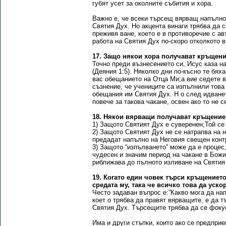
губят усет за околните събития и хора.
Важно е, че всеки търсещ вярващ напълно
Святия Дух. Но акцента винаги трябва да 
преживя ване, което е в противоречие с ав
работа на Святия Дух по-скоро отколкото 
17. Защо някои хора получават кръщение
Точно преди възнесението си, Исус каза на
(Деяния 1:5). Няколко дни по-късно те бях
вас обещанието на Отца Ми;а вие седете в 
съзнение, че учениците са изпълнили това
обещания им Святия Дух. Н о след идванет
повече за такова чакане, освен ако то не 
18. Някои вярващи получават кръщение 
1) Защото Святият Дух е суверенен;Той се 
2) Защото Святият Дух не се натрапва на н
предадат напълно на Неговия свещен конт
3) Защото “изпълването” може да е процес
чудесен и значим период на чакане в Божи
риближава до пълното изливане на Святия
19. Когато един човек търси кръщението
средата му, така че всичко това да уск
Често задаван въпрос е:”Какво мога да на
коет о трябва да правят вярващите, е да 
Святия Дух. Търсещите трябва да се фокус
Има и други стъпки, които ако се предпри