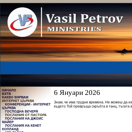
НАЧАЛО
6 Януари 2026
БХТВ
КАКВО ВЯРВАМ
ИНТЕРНЕТ ЦЪРКВА
Знам, че има трудни времена. Не можеш да из
КОНФЕРЕНЦИИ - ИНТЕРНЕТ
където Той превръща скръбта в танц,
тъгата 
ЦЪРКВА
ГОСПОДНА ВЕЧЕРЯ
ПОСЛАНИЯ ОТ ПАСТОРА
ПОСЛАНИЯ НА ДЖОИС
МАЙЕР
ПОСЛАНИЯ НА КЕНЕТ
КОПЛАНД