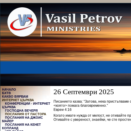
НАЧАЛО
26 Септември 2025
БХТВ
КАКВО ВЯРВАМ
ИНТЕРНЕТ ЦЪРКВА
Писанието казва: “Затова, нека пристъпваме 
КОНФЕРЕНЦИИ - ИНТЕРНЕТ
<която> помага благовременно.”
ЦЪРКВА
‭‭Евреи‬ ‭4‬:‭16‬ ‭
ГОСПОДНА ВЕЧЕРЯ
ПОСЛАНИЯ ОТ ПАСТОРА
Когато имате нужда от милост, не отивайте пр
ПОСЛАНИЯ НА ДЖОИС
Отивайте с увереност, знаейки, че сте простен
МАЙЕР
ПОСЛАНИЯ НА КЕНЕТ
КОПЛАНД