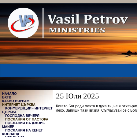
НАЧАЛО
25 Юли 2025
БХТВ
КАКВО ВЯРВАМ
ИНТЕРНЕТ ЦЪРКВА
Когато Бог роди мечта в духа ти, не я отхвърл
КОНФЕРЕНЦИИ - ИНТЕРНЕТ
леко. Запиши тази визия.
Съгласувай се с Бог
ЦЪРКВА
ГОСПОДНА ВЕЧЕРЯ
ПОСЛАНИЯ ОТ ПАСТОРА
ПОСЛАНИЯ НА ДЖОИС
МАЙЕР
ПОСЛАНИЯ НА КЕНЕТ
КОПЛАНД