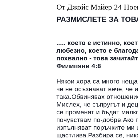
От Джойс Майер 24 Ное
РАЗМИСЛЕТЕ ЗА ТОВ
..... което е истинно, ко
любезно, което е благод
похвално - това зачитайт
Филипяни 4:8
Някои хора са много нещас
че не осъзнават вече, че 
така.Обвинявах отношение
Мислех, че съпругът и дец
се променят и бъдат малк
почувствам по-добре.Ако 
изпълняват поръчките ми и
щастлива.Разбира се, нико