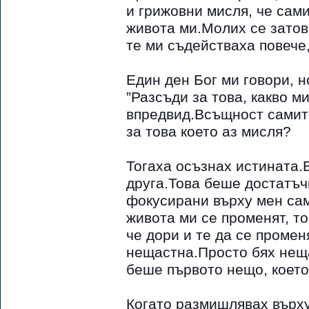
и грижовни мисля, че сами
живота ми.Молих се затова
те ми съдействаха повече,
Един ден Бог ми говори, н
”Разсъди за това, какво м
впредвид.Всъщност самит
за това което аз мисля?
Тогаха осъзнах истината.
друга.Това беше достатъч
фокусирани върху мен сам
живота ми се променят, т
че дори и те да се промен
нещастна.Просто бях неща
беше първото нещо, което
Когато размишлявах върху