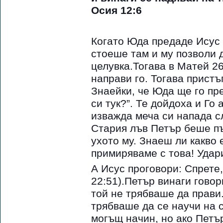
Осия 12:6
Когато Юда предаде Исус 
стоеше там и му позволи 
целувка.Тогава в Матей 26
направи го. Тогава пристъ
Знаейки, че Юда ще го пр
си тук?”. Те дойдоха и Го
изважда меча си напада с
Стария лъв Петър беше пъ
ухото му. Знаеш ли какво 
примиряваме с това! Удар
А Исус проговори: Спрете,
22:51).Петър винаги говор
той не трябваше да прави.
трябваше да се научи на 
могъщ начин, но ако Петъ