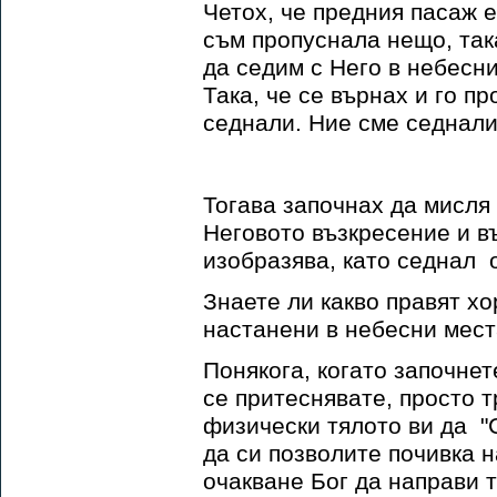
Четох, че предния пасаж е
съм пропуснала нещо, така 
да седим с Него в небесни
Така, че се върнах и го п
седнали. Ние сме седнали
Тогава започнах да мисля 
Неговото възкресение и въ
изобразява, като седнал 
Знаете ли какво правят хо
настанени в небесни места
Понякога, когато започнет
се притеснявате, просто т
физически тялото ви да "С
да си позволите почивка н
очакване Бог да направи 