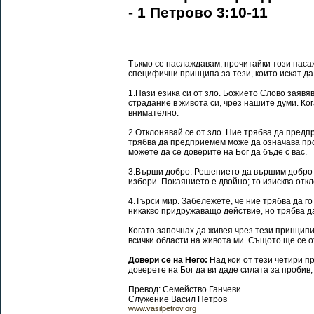
- 1 Петрово 3:10-11
Тъкмо се наслаждавам, прочитайки този паса
специфични принципа за тези, които искат да
1.Пази езика си от зло. Божието Слово заявя
страдание в живота си, чрез нашите думи. Ко
внимателно.
2.Отклонявай се от зло. Ние трябва да предп
трябва да предприемем може да означава про
можете да се доверите на Бог да бъде с вас.
3.Върши добро. Решението да вършим добро т
избори. Покаянието е двойно; то изисква отк
4.Търси мир. Забележете, че ние трябва да г
никакво придружаващо действие, но трябва да
Когато започнах да живея чрез тези принцип
всички области на живота ми. Същото ще се от
Довери се на Него:
Над кои от тези четири п
доверете на Бог да ви даде силата за пробив,
Превод: Семейство Ганчеви
Служение Васил Петров
www.vasilpetrov.org