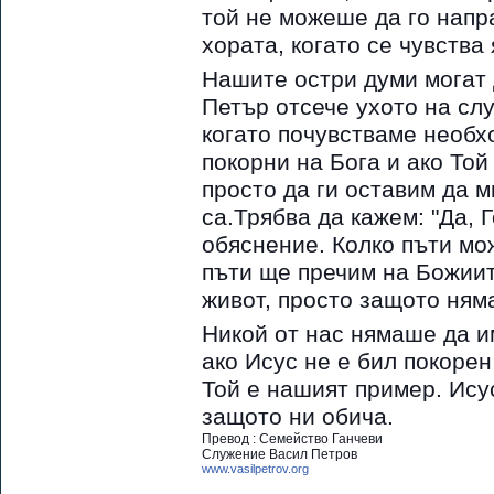
той не можеше да го напр
хората, когато се чувства
Нашите остри думи могат д
Петър отсече ухото на сл
когато почувстваме необх
покорни на Бога и ако Той
просто да ги оставим да ми
са.Трябва да кажем: "Да, 
обяснение. Колко пъти мо
пъти ще пречим на Божиит
живот, просто защото няма
Никой от нас нямаше да и
ако Исус не е бил покорен
Той е нашият пример. Исус
защото ни обича.
Превод : Семейство Ганчеви
Служение Васил Петров
www.vasilpetrov.org