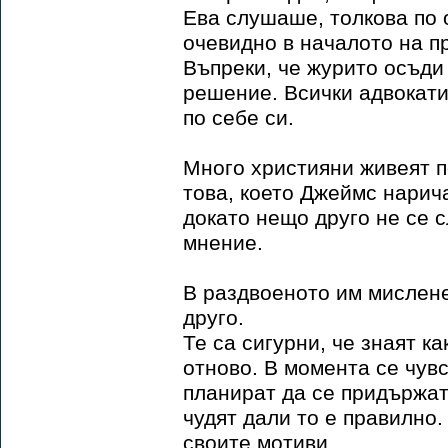
Ева слушаше, толкова по 
очевидно в началото на п
Въпреки, че журито осъди 
решение. Всички адвокати
по себе си.
Много християни живеят п
това, което Джеймс нарича
докато нещо друго не се 
мнение.
В раздвоеното им мислене
друго.
Те са сигурни, че знаят к
отново. В момента се чув
планират да се придържат 
чудят дали то е правилно
своите мотиви.