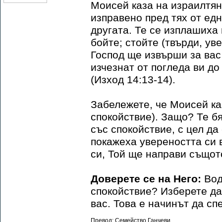
Моисей каза на израилтяни
изправено пред тях от ед
другата. Те се изплашиха 
бойте; стойте (твърди, ув
Господ ще извърши за вас 
изчезнат от погледа ви до
(Изход 14:13-14).
Забележете, че Моисей каз
спокойствие). Защо? Те б
със спокойствие, с цел да
покажеха увереността си в
си, Той ще направи същото
Доверете се на Него:
Вод
спокойствие? Изберете да 
вас. Това е начинът да сп
Превод: Семейство Ганчеви