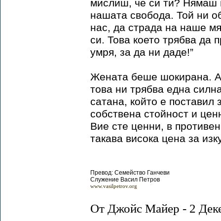
мислиш, че си ти? Нямаш 
нашата свобода. Той ни о
нас, да страда на наше м
си. Това което трябва да 
умря, за да ни даде!”
Жената беше шокирана. Аз
това ни трябва една силна
сатана, който е поставил 
собствена стойност и цен
Вие сте ценни, в противе
такава висока цена за изк
Превод: Семейство Ганчеви
Служение Васил Петров
www.vasilpetrov.org
От Джойс Майер - 2 Дек