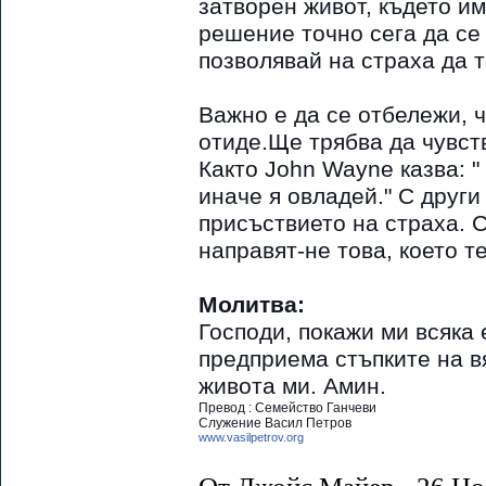
затворен живот, където им
решение точно сега да се
позволявай на страха да т
Важно е да се отбележи, 
отиде.Ще трябва да чувст
Както John Wayne казва: "
иначе я овладей." С други
присъствието на страха. С
направят-не това, което те
Молитва:
Господи, покажи ми всяка
предприема стъпките на в
живота ми. Амин.
Превод : Семейство Ганчеви
Служение Васил Петров
www.vasilpetrov.org