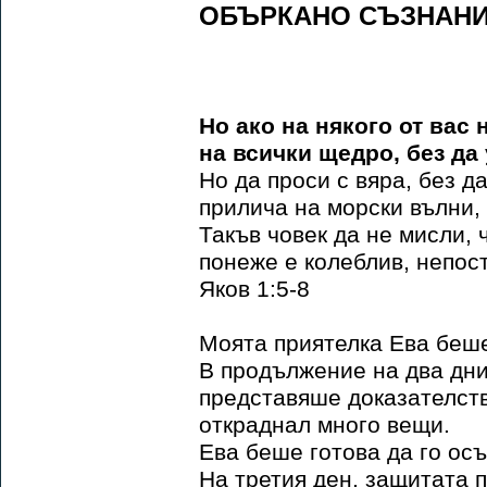
ОБЪРКАНО СЪЗНАН
Но ако на някого от вас 
на всички щедро, без да
Но да проси с вяра, без д
прилича на морски вълни, 
Такъв човек да не мисли, 
понеже е колеблив, непос
Яков 1:5-8
Моятa приятелка Eвa беше
В продължение на два дни
представяше доказателства
откраднал много вещи.
Ева беше готова да го осъ
На третия ден, защитата 