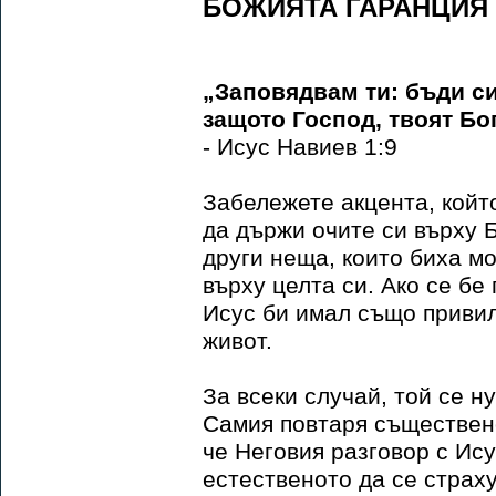
БОЖИЯТА ГАРАНЦИЯ
„Заповядвам ти: бъди си
защото Господ, твоят Бог
- Исус Навиев 1:9
Забележете акцента, койт
да държи очите си върху Б
други неща, които биха м
върху целта си. Ако се бе
Исус би имал също привил
живот.
За всеки случай, той се 
Самия повтаря съществено
че Неговия разговор с Ису
естественото да се страху