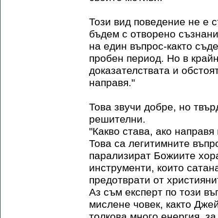
Този вид поведение не е с
бъдем с отворено съзнани
на един въпрос-както съд
пробен период. Но в край
доказателствата и обстоят
направя."
Това звучи добре, но твър
решителни.
"Какво става, ако направя
Това са легитимните въпр
парализират Божиите хора
инструменти, които сатана
предотврати от християни
Аз съм експерт по този в
мислене човек, както Дже
толкова много енергия, з