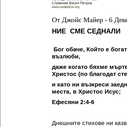
Служение Васил Петров
www.vasilpetrov.org
От Джойс Майер - 6 Дек
НИЕ СМЕ СЕДНАЛИ
Бог обаче, Който е бога
възлюби,
даже когато бяхме мъртв
Христос (по благодат ст
и като ни възкреси заед
места, в Христос Исус;
Ефесяни 2:4-6
Днешните стихове ни казв