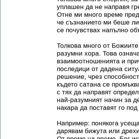
уплашен да не направя гр
Отне ми много време пред
че съзнанието ми беше ли
се почувствах напълно объ
Толкова много от Божиите 
разумни хора. Това означа
взаимоотношенията и прич
последици от дадена ситу
решение, чрез способност
където сатана се промъква
с тях да направят опреде
най-разумният начин за д
накара да поставят го под
Например: понякога усещам
дарявам бижута или дрехи
От време на време, Бог ис