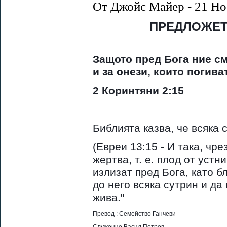
От Джойс Майер - 21 Но
ПРЕДЛОЖЕТ
Защото пред Бога ние см
и за онези, които погиват
2 Коринтяни 2:15
Библията казва, че всяка 
(Евреи 13:15 - И така, чр
жертва, т. е. плод от уст
излизат пред Бога, като б
до него всяка сутрин и да
жива."
Превод : Семейство Ганчеви