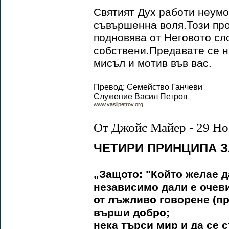
Святият Дух работи неумо
съвършенна воля.Този про
подновява от Неговото сл
собствени.Предавате се н
мисъл и мотив във вас.
Превод: Семейство Ганчеви
Служение Васил Петров
www.vasilpetrov.org
От Джойс Майер - 29 Но
ЧЕТИРИ ПРИНЦИПА 
„Защото: "Който желае д
независимо дали е очевид
от лъжливо говорене (пр
върши добро;
нека търси мир и да се с