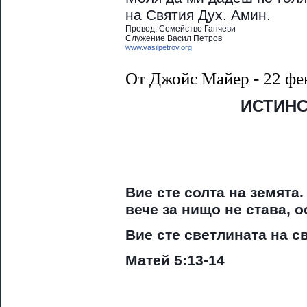
на Святия Дух. Амин.
Превод: Семейство Ганчеви
Служение Васил Петров
www.vasilpetrov.org
От Джойс Майер - 22 фе
ИСТИН
Вие сте солта на земята.
вече за нищо не става, о
Вие сте светлината на св
Матей 5:13-14