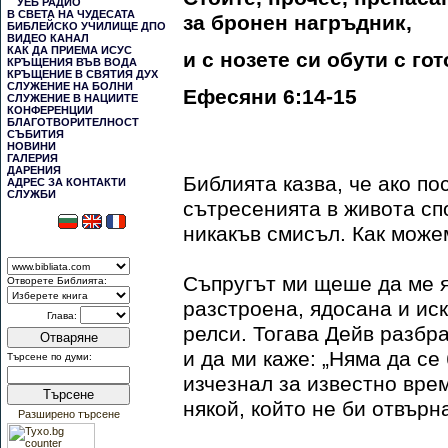
УЕБ РАДИО
В СВЕТА НА ЧУДЕСАТА
за бронен нагръдник,
БИБЛЕЙСКО УЧИЛИЩЕ ДПО
ВИДЕО КАНАЛ
КАК ДА ПРИЕМА ИСУС
и с нозете си обути с го
КРЪЩЕНИЯ ВЪВ ВОДА
КРЪЩЕНИЕ В СВЯТИЯ ДУХ
СЛУЖЕНИЕ НА БОЛНИ
Ефесяни 6:14-15
СЛУЖЕНИЕ В НАЦИИТЕ
КОНФЕРЕНЦИИ
БЛАГОТВОРИТЕЛНОСТ
СЪБИТИЯ
НОВИНИ
ГАЛЕРИЯ
ДАРЕНИЯ
Библията казва, че ако п
АДРЕС ЗА КОНТАКТИ
СЛУЖБИ
сътресенията в живота сп
никакъв смисъл. Как може
Съпругът ми щеше да ме я
Отворете Библията:
разстроена, ядосана и иск
Глава:
релси. Тогава Дейв разбра
Отваряне
и да ми каже: „Няма да се 
Търсене по думи:
изчезнал за известно врем
Търсене
някой, който не би отвърн
Разширено търсене