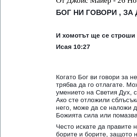
От Джойс Майер - 26 Но
БОГ НИ ГОВОРИ , ЗА
И хомотът ще се строши
Исая 10:27
Когато Бог ви говори за не
трябва да го отлагате. Мо
умението на Светия Дух, с
Ако сте отложили сблъсък
него, може да се наложи д
Божията сила или помазва
Често искате да правите н
борите и борите, защото 