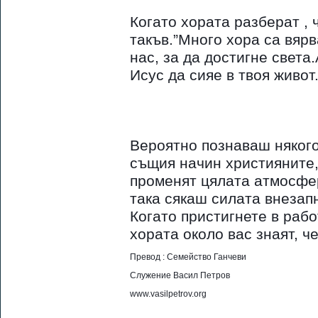
Когато хората разберат , 
такъв.”Много хора са вярв
нас, за да достигне света
Исус да сияе в твоя живот
Вероятно познаваш някого
същия начин християните, 
променят цялата атмосфер
така сякаш силата внезапн
Когато пристигнете в рабо
хората около вас знаят, ч
Превод : Семейство Ганчеви
Служение Васил Петров
www.vasilpetrov.org