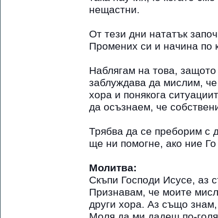
нещастни.
От тези дни нататък започ
Промених си и начина по 
Наблягам на това, защото 
заблуждава да мислим, че
хора и понякога ситуациит
да осъзнаем, че собствен
Трябва да се преборим с д
ще ни помогне, ако ние Го
Молитва:
Скъпи Господи Исусе, аз 
Признавам, че моите мисли
други хора. Аз също знам,
Моля да ми дадеш по-голя