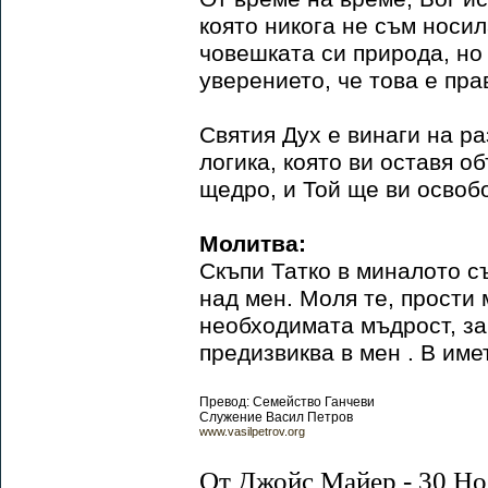
която никога не съм носи
човешката си природа, но 
уверението, че това е пра
Святия Дух е винаги на р
логика, която ви оставя о
щедро, и Той ще ви освоб
Молитва:
Скъпи Татко в миналото с
над мен. Моля те, прости 
необходимата мъдрост, за
предизвиква в мен . В име
Превод: Семейство Ганчеви
Служение Васил Петров
www.vasilpetrov.org
От Джойс Майер - 30 Но