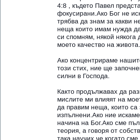
4:8 , където Павел предст
фокусирани.Ако Бог не ис
трябва да знам за какви н
неща които имам нужда да
си спомням, някой някога 
моето качество на живота
Ако концентрираме нашите
този стих, ние ще започн
силни в Господа.
Както продължавах да ра
мислите ми влияят на мое
да правим неща, които са
изпълнени.Ако ние искаме
начина на Бог.Ако сме пъ
теория, а говоря от собст
така научих,че когато сме