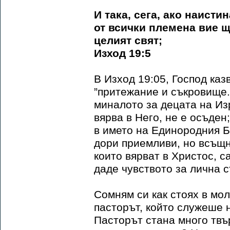
И така, сега, ако наисти
от всички племена вие 
целият свят;
Изход 19:5
В Изход 19:05, Господ каз
”притежание и съкровище.”
миналото за децата на Изр
вярва в Него, не е осъден
в името на Единородния Б
дори приемливи, но всъщно
които вярват в Христос, с
даде чувството за лична с
Сомням си как стоях в мол
пасторът, който служеше 
Пасторът стана много твър