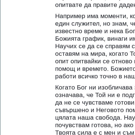
опитвате да правите даде
Например има моменти, ко
един служител, но знам, ч
известно време и нека Бог
Божията график, винаги и
Научих се да се справям с
оставям на мира, когато 
опит опитвайки се отново
помощ и времето. Божието
работи всичко точно в на
Когато Бог ни изобличава 
означава, че Той ни е под
да не се чувстваме готови
съвършено и Неговото пом
цялата наша свобода. Науч
почувствам готова, но ако
Твоята сила е с мен и съм