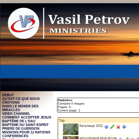
DEBUT
QU’EST-CE QUE NOUS
Statistics:
CROYONS
Contains 0 images
DANS LE MONDE DES
Pages: 0
MIRACLES
Current page: 1
VIDEO CHANNEL
COMMENT ACCEPTER JESUS
Top
BAPTÊME DE L'EAU
BAPTEME DU SAINT-ESPRIT
Катунище 2011
PRIERE DE GUERISON
MISSIONS POUR 12 NATIONS
CONFERENCES
КРЪЩЕНИЯ ВЪВ ВОДА