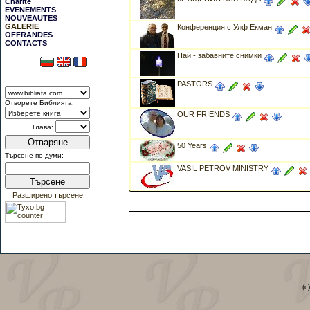
Charité
EVENEMENTS
NOUVEAUTES
GALERIE
Конференция с Улф Екман
OFFRANDES
CONTACTS
Най - забавните снимки
PASTORS
Отворете Библията:
OUR FRIENDS
Глава:
Отваряне
50 Years
Търсене по думи:
VASIL PETROV MINISTRY
Търсене
Разширено търсене
(c