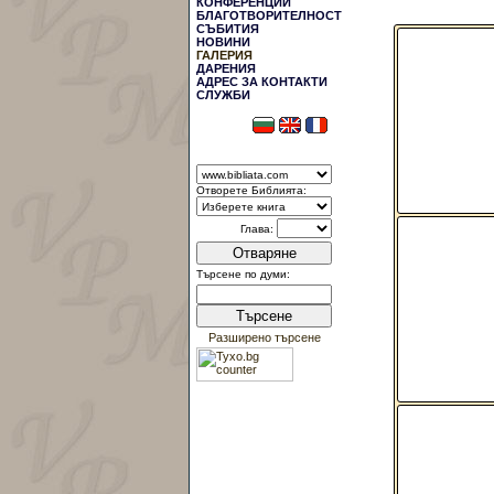
КОНФЕРЕНЦИИ
БЛАГОТВОРИТЕЛНОСТ
СЪБИТИЯ
НОВИНИ
ГАЛЕРИЯ
ДАРЕНИЯ
АДРЕС ЗА КОНТАКТИ
СЛУЖБИ
Отворете Библията:
Глава:
Отваряне
Търсене по думи:
Търсене
Разширено търсене