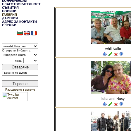
КОНФЕРЕНЦИИ
БЛАГОТВОРИТЕЛНОСТ
СЪБИТИЯ
НОВИНИ
ГАЛЕРИЯ
ДАРЕНИЯ
АДРЕС ЗА КОНТАКТИ
СЛУЖБИ
whit Ivailo
Отворете Библията:
Глава:
Отваряне
Търсене по думи:
Търсене
Разширено търсене
luba and Nasy