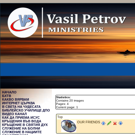
НАЧАЛО
БХТВ
Statistics:
КАКВО ВЯРВАМ
Contains 20 images
ИНТЕРНЕТ ЦЪРКВА
Pages: 4
В СВЕТА НА ЧУДЕСАТА
Current page: 1
БИБЛЕЙСКО УЧИЛИЩЕ ДПО
ВИДЕО КАНАЛ
Top
КАК ДА ПРИЕМА ИСУС
КРЪЩЕНИЯ ВЪВ ВОДА
OUR FRIENDS
КРЪЩЕНИЕ В СВЯТИЯ ДУХ
СЛУЖЕНИЕ НА БОЛНИ
СЛУЖЕНИЕ В НАЦИИТЕ