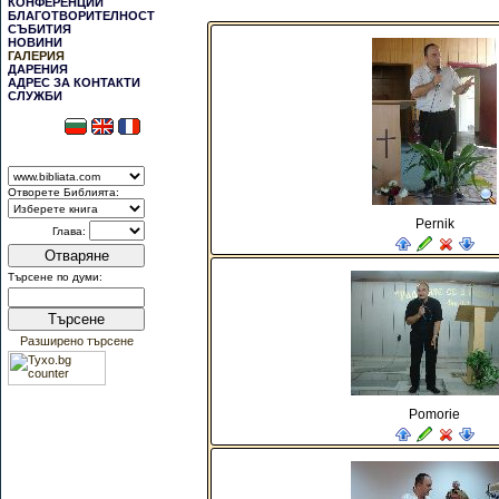
КОНФЕРЕНЦИИ
БЛАГОТВОРИТЕЛНОСТ
СЪБИТИЯ
НОВИНИ
ГАЛЕРИЯ
ДАРЕНИЯ
АДРЕС ЗА КОНТАКТИ
СЛУЖБИ
Отворете Библията:
Pernik
Глава:
Отваряне
Търсене по думи:
Търсене
Разширено търсене
Pomorie