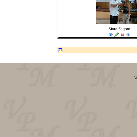
Stara Zagora
<<
(c