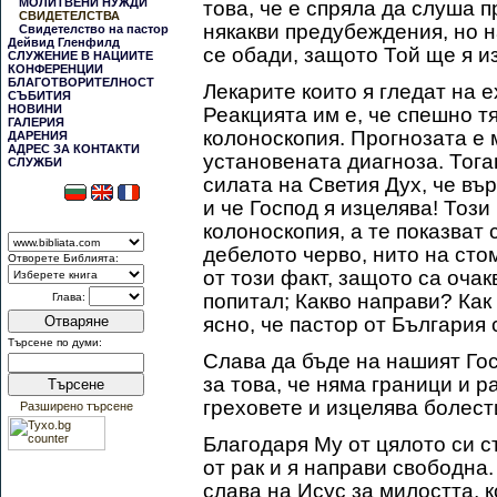
МОЛИТВЕНИ НУЖДИ
това, че е спряла да слуша п
СВИДЕТЕЛСТВА
някакви предубеждения, но н
Свидетелство на пастор
Дейвид Гленфилд
се обади, защото Той ще я и
СЛУЖЕНИЕ В НАЦИИТЕ
КОНФЕРЕНЦИИ
БЛАГОТВОРИТЕЛНОСТ
Лекарите които я гледат на е
СЪБИТИЯ
НОВИНИ
Реакцията им е, че спешно т
ГАЛЕРИЯ
колоноскопия. Прогнозата е 
ДАРЕНИЯ
АДРЕС ЗА КОНТАКТИ
установената диагноза. Тога
СЛУЖБИ
силата на Светия Дух, че въ
и че Господ я изцелява! Този 
колоноскопия, а те показват
дебелото черво, нито на сто
Отворете Библията:
от този факт, защото са оча
попитал; Какво направи? Как
Глава:
Отваряне
ясно, че пастор от България 
Търсене по думи:
Слава да бъде на нашият Гос
за това, че няма граници и 
Търсене
греховете и изцелява болест
Разширено търсене
Благодаря Му от цялото си съ
от рак и я направи свободна.
слава на Исус за милостта, 