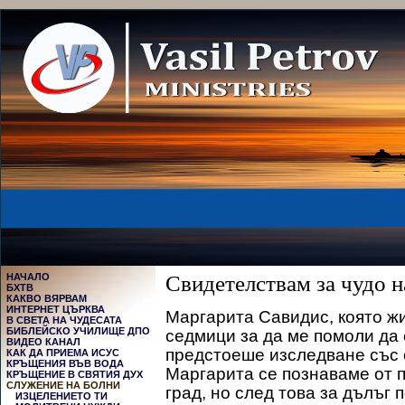
НАЧАЛО
Свидетелствам за чудо 
БХТВ
КАКВО ВЯРВАМ
ИНТЕРНЕТ ЦЪРКВА
Маргарита Савидис, която жи
В СВЕТА НА ЧУДЕСАТА
БИБЛЕЙСКО УЧИЛИЩЕ ДПО
седмици за да ме помоли да 
ВИДЕО КАНАЛ
предстоеше изследване със с
КАК ДА ПРИЕМА ИСУС
КРЪЩЕНИЯ ВЪВ ВОДА
Маргарита се познаваме от п
КРЪЩЕНИЕ В СВЯТИЯ ДУХ
СЛУЖЕНИЕ НА БОЛНИ
град, но след това за дълъг 
ИЗЦЕЛЕНИЕТО ТИ