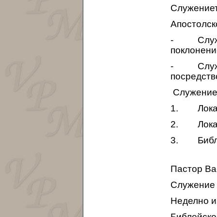
Служениет
Апостолск
- Служени
поклонени
- Служени
посредств
Служениет
1. Локалн
2. Локал
3. Библе
Пастор Ва
Служение 
Неделно и
Библейско