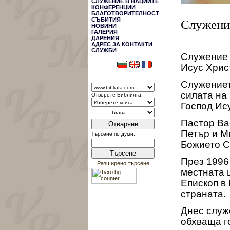
СЛУЖЕНИЕ В НАЦИИТЕ
КОНФЕРЕНЦИИ
БЛАГОТВОРИТЕЛНОСТ
СЪБИТИЯ
Служени
НОВИНИ
ГАЛЕРИЯ
ДАРЕНИЯ
АДРЕС ЗА КОНТАКТИ
СЛУЖБИ
Служение 
Исус Христ
Служениет
силата на 
Отворете Библията:
Господ Ис
Глава:
Пастор Ва
Отваряне
Петър и М
Търсене по думи:
Божието С
Търсене
През 1996 
Разширено търсене
местната 
Епископ в
страната.
Днес служ
обхваща го