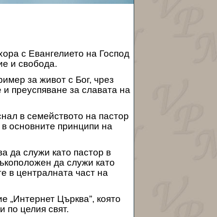
хора с Евангелието на Господ
ие и свобода.
имер за живот с Бог, чрез
е и преуспяване за славата на
снал в семейството на пастор
 в основните принципи на
а да служи като пастор в
ръкоположен да служи като
е в централната част на
е „Интернет Църква”, която
и по целия свят.