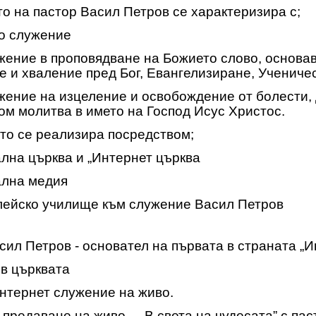
о на пастор Васил Петров се характеризира с;
о служение
е в проповядване на Божието слово, основава
е и хваление пред Бог, Евангелизиране, Учениче
е на изцеление и освобождение от болести, 
ом молитва в името на Господ Исус Христос.
о се реализира посредством;
а църква и „Интернет църква
на медия
йско училище към служение Васил Петров
сил Петров - основател на първата в страната „И
в църквата
нтернет служение на живо.
 предаване на живо – „В света на чудесата” с па