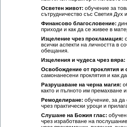
Осветен живот:
обучение за това
сътрудничество със Светия Дух и
Финансово благословение:
дин
приходи и как да се живее в мат
Изцеление чрез прокламация:
о
всички аспекти на личността в с
обещания.
Изцеления и чудеса чрез вяра:
Освобождение от проклятия и 
самонанесени проклятия и как да
Разрушаване на черна магия:
о
както и пълното им премахване и
Ремоделиране:
обучение, за да
чрез практически уроци и прилаг
Слушане на Божия глас:
обучени
чрез изработване на послушание 