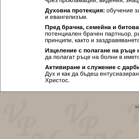
чрез прокламации, видения, знац
Духовна протекция:
обучение за
и евангелизъм.
Пред брачна, семейна и битова
потенциален брачен партньор, р
принципи, както и заздравяване
Изцеление с полагане на ръце 
да полагат ръце на болни в имет
Активиране и служение с дарби
Дух и как да бъдеш ентусиазиран 
Христос.
(c