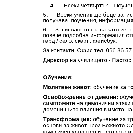
4.
Всеки четвъртък – Поучен
5. Всеки ученик ще бъде записан
получава, поучения, информация
6. Записването става като изпра
повече подробна информация отн
гард / село, скайп, фейсбук.
За контакти: Офис тел. 066 86 57
Директор на училището - Пастор
Обучения:
Молитвен живот:
обучение за то
Освобождение от демони:
обуче
симптомите на демонични атаки 
демоничните влияния в името на
Трансформация:
обучение за тр
основи за живот чрез Божието С
към личен характер и неговото и