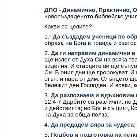
ДПО
-
Динамично, Практично, 
новосъздаденото библейско учи
Какви са целите?
1.·
Да създадем ученици по обра
образа на Бога в правда и светос
2.
Да ги направим динамични в
Ще излея от Духа Си на всяка тв
видения, И старците ви ще сънув
Си. В ония дни ще пророкуват. И 
огън, и пара от дим; Слънцето щ
бележит ден Господен. И всеки, к
3.
Да разпознаем и вдъхновим в
12:4-7 Дарбите са различни; но 
и действията; но Бог е същият, К
на Духа за обща полза.
4.
Да предадем вяра за чудеса;
5.
Подбор и подготовка на пет