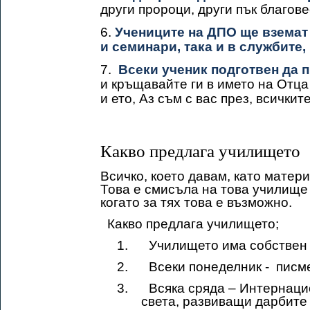
други пророци, други пък благове
6.
Учениците на ДПО ще вземат 
и семинари, така и в службите
7.
Всеки ученик подготвен да 
и кръщавайте ги в името на Отца 
и ето, Аз съм с вас през, всичкит
Какво предлага училището
Всичко, което давам, като матери
Това е смисъла на това училище 
когато за тях това е възможно.
Какво предлага училището;
1.
Училището има собствен 
2.
Всеки понеделник - писм
3.
Всяка сряда – Интернаци
света, развиващи дарбите 